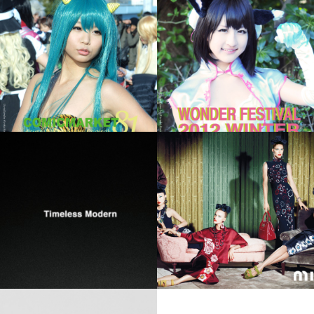
ジン
COSPLAY JAPAN
COSPLAY JAPAN
PRADA
miu miu